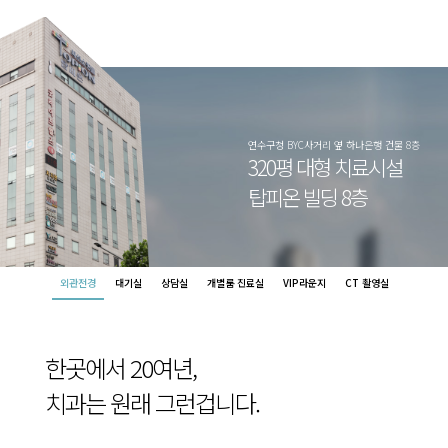
연수구청 BYC사거리 옆 하나은행 건물 8층
320평 대형 치료시설
탑피온 빌딩 8층
외관전경
대기실
상담실
개별룸 진료실
VIP라운지
CT 촬영실
한곳에서 20여년,
치과는 원래 그런겁니다.