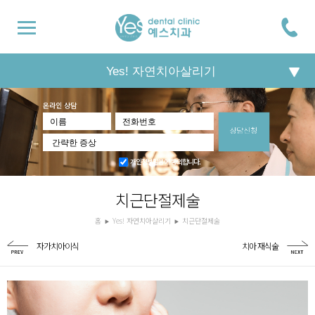
Yes! 자연치아살리기
온라인 상담
개인정보활용에 동의합니다.
치근단절제술
홈
Yes! 자연치아살리기
치근단절제술
자가치아이식
치아 재식술