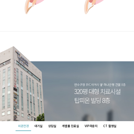
연수구청 BYC사거리 옆 하나은행 건물 8층
320평 대형 치료시설
탑피온 빌딩 8층
외관전경
대기실
상담실
개별룸 진료실
VIP라운지
CT 촬영실