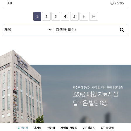
AD
16:05
1
2
3
4
5
연수구청 BYC사거리 옆 하나은행 건물 8층
320평 대형 치료시설
탑피온 빌딩 8층
외관전경
대기실
상담실
개별룸 진료실
VIP라운지
CT 촬영실