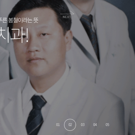
01
02
03
04
05