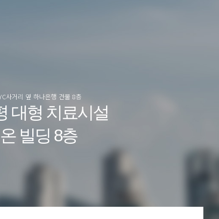
YC사거리 옆 하나은행 건물 8층
0평 대형 치료시설
온 빌딩 8층