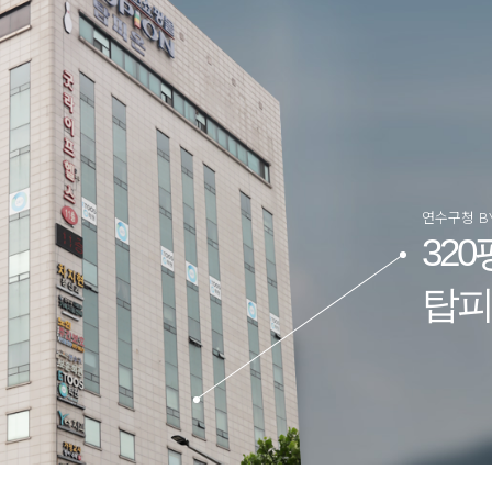
연수구청 B
32
탑피